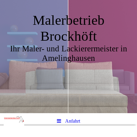
Malerbetrieb
Brockhöft
Ihr Maler- und Lackierermeister in
Amelinghausen
Anfahrt