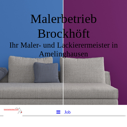
Malerbetrieb
Brockhöft
Ihr Maler- und Lackierermeister in
Amelinghausen
Job