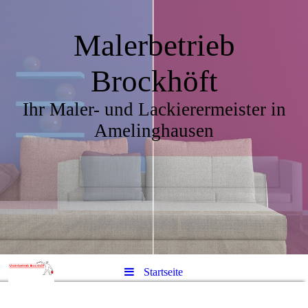
Malerbetrieb
Brockhöft
Ihr Maler- und Lackierermeister in
Amelinghausen
Startseite