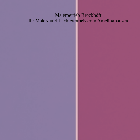
Malerbetrieb Brockhöft
Ihr Maler- und Lackierermeister in Amelinghausen