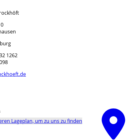
rockhöft
10
hausen
eburg
132 1262
8098
ockhoeft.de
s
ren La­ge­plan, um zu uns zu finden