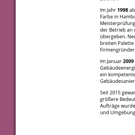
Im Jahr
1998
ab
Farbe in Hambu
Meisterprüfun
der Betrieb an
übergeben. Neu
breiten Palett
Firmengründers
Im Januar
2009
Gebäudeenergi
ein kompetente
Gebäudesanier
Seit 2015 gewa
größere Bedeut
Aufträge wurde
und Umgebung 