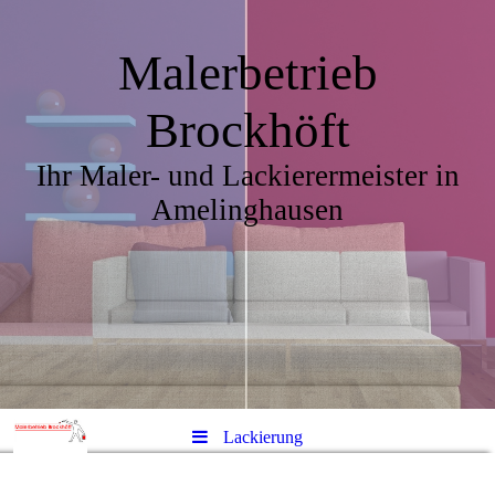
Malerbetrieb
Brockhöft
Ihr Maler- und Lackierermeister in
Amelinghausen
Lackierung