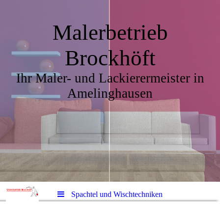
Malerbetrieb
Brockhöft
Ihr Maler- und Lackierermeister in
Amelinghausen
Spachtel und Wischtechniken