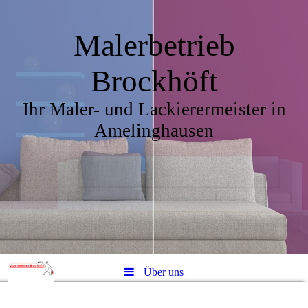
Malerbetrieb
Brockhöft
Ihr Maler- und Lackierermeister in
Amelinghausen
Über uns